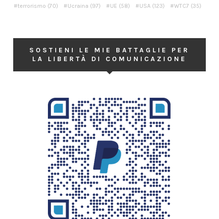
terrorismo
(70)
Ucraina
(97)
UE
(58)
USA
(123)
WTC7
(35)
SOSTIENI LE MIE BATTAGLIE PER
LA LIBERTÀ DI COMUNICAZIONE