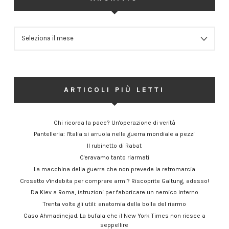
ARCHIVIO
ARTICOLI PIÙ LETTI
Chi ricorda la pace? Un'operazione di verità
Pantelleria: l'Italia si arruola nella guerra mondiale a pezzi
Il rubinetto di Rabat
C'eravamo tanto riarmati
La macchina della guerra che non prevede la retromarcia
Crosetto v'indebita per comprare armi? Riscoprite Galtung, adesso!
Da Kiev a Roma, istruzioni per fabbricare un nemico interno
Trenta volte gli utili: anatomia della bolla del riarmo
Caso Ahmadinejad. La bufala che il New York Times non riesce a
seppellire