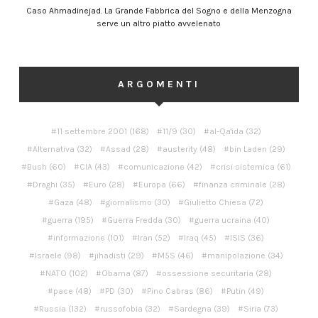
Caso Ahmadinejad. La Grande Fabbrica del Sogno e della Menzogna
serve un altro piatto avvelenato
ARGOMENTI
11 settembre 2001
(168)
11/9
(30)
al-Qa'ida
(32)
Alternativa
(32)
Assad
(28)
austerity
(48)
bin Laden
(29)
Bush
(60)
CIA
(43)
comunicazione
(42)
crisi sistemica
(61)
Draghi
(35)
Euro
(28)
Europa
(66)
finanza criminale
(28)
Gaza
(48)
giornalismo
(30)
Giulietto Chiesa
(72)
guerra
(195)
Guerra Fredda
(30)
guerra ucraina
(40)
informazione
(101)
Iran
(52)
Iraq
(45)
ISIS
(36)
Israele
(98)
jihadisti
(29)
M5S
(46)
manipolazione
(34)
NATO
(102)
Obama
(87)
ossessione securitaria
(28)
pace
(48)
PD
(30)
Pino Cabras
(86)
Putin
(49)
Russia
(132)
russofobia
(32)
Sardegna
(39)
Siria
(73)