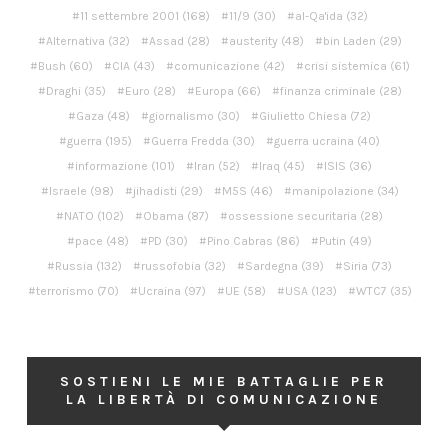
11 settembre 2001
(168)
11/9
(30)
al-Qa'ida
(32)
Alternativa
(32)
Assad
(28)
austerity
(48)
bin Laden
(29)
Bush
(60)
CIA
(43)
comunicazione
(42)
crisi sistemica
(61)
Draghi
(35)
Euro
(28)
Europa
(66)
finanza criminale
(28)
Gaza
(48)
giornalismo
(30)
Giulietto Chiesa
(72)
guerra
(195)
Guerra Fredda
(30)
guerra ucraina
(40)
informazione
(101)
Iran
(52)
Iraq
(45)
ISIS
(36)
Israele
(98)
jihadisti
(29)
M5S
(46)
manipolazione
(34)
NATO
(102)
Obama
(87)
ossessione securitaria
(28)
pace
(48)
PD
(30)
Pino Cabras
(86)
Putin
(49)
Russia
(132)
russofobia
(32)
Sardegna
(39)
Siria
(73)
terrorismo
(70)
Ucraina
(97)
UE
(58)
USA
(123)
WTC7
(35)
SOSTIENI LE MIE BATTAGLIE PER
LA LIBERTÀ DI COMUNICAZIONE