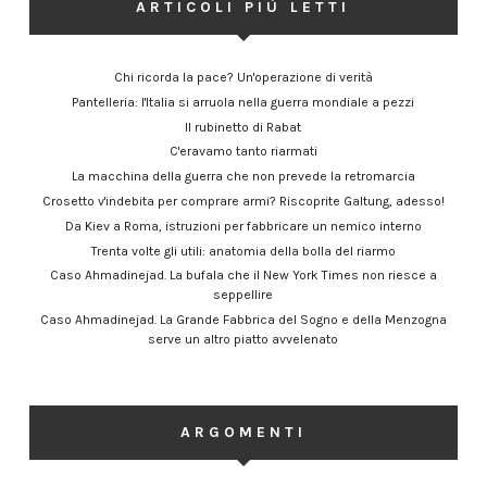
ARTICOLI PIÙ LETTI
Chi ricorda la pace? Un'operazione di verità
Pantelleria: l'Italia si arruola nella guerra mondiale a pezzi
Il rubinetto di Rabat
C'eravamo tanto riarmati
La macchina della guerra che non prevede la retromarcia
Crosetto v'indebita per comprare armi? Riscoprite Galtung, adesso!
Da Kiev a Roma, istruzioni per fabbricare un nemico interno
Trenta volte gli utili: anatomia della bolla del riarmo
Caso Ahmadinejad. La bufala che il New York Times non riesce a
seppellire
Caso Ahmadinejad. La Grande Fabbrica del Sogno e della Menzogna
serve un altro piatto avvelenato
ARGOMENTI