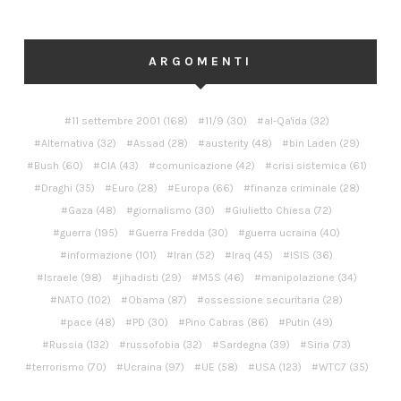
ARGOMENTI
11 settembre 2001
(168)
11/9
(30)
al-Qa'ida
(32)
Alternativa
(32)
Assad
(28)
austerity
(48)
bin Laden
(29)
Bush
(60)
CIA
(43)
comunicazione
(42)
crisi sistemica
(61)
Draghi
(35)
Euro
(28)
Europa
(66)
finanza criminale
(28)
Gaza
(48)
giornalismo
(30)
Giulietto Chiesa
(72)
guerra
(195)
Guerra Fredda
(30)
guerra ucraina
(40)
informazione
(101)
Iran
(52)
Iraq
(45)
ISIS
(36)
Israele
(98)
jihadisti
(29)
M5S
(46)
manipolazione
(34)
NATO
(102)
Obama
(87)
ossessione securitaria
(28)
pace
(48)
PD
(30)
Pino Cabras
(86)
Putin
(49)
Russia
(132)
russofobia
(32)
Sardegna
(39)
Siria
(73)
terrorismo
(70)
Ucraina
(97)
UE
(58)
USA
(123)
WTC7
(35)