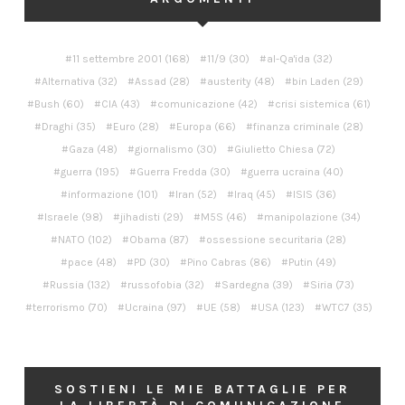
11 settembre 2001
(168)
11/9
(30)
al-Qa'ida
(32)
Alternativa
(32)
Assad
(28)
austerity
(48)
bin Laden
(29)
Bush
(60)
CIA
(43)
comunicazione
(42)
crisi sistemica
(61)
Draghi
(35)
Euro
(28)
Europa
(66)
finanza criminale
(28)
Gaza
(48)
giornalismo
(30)
Giulietto Chiesa
(72)
guerra
(195)
Guerra Fredda
(30)
guerra ucraina
(40)
informazione
(101)
Iran
(52)
Iraq
(45)
ISIS
(36)
Israele
(98)
jihadisti
(29)
M5S
(46)
manipolazione
(34)
NATO
(102)
Obama
(87)
ossessione securitaria
(28)
pace
(48)
PD
(30)
Pino Cabras
(86)
Putin
(49)
Russia
(132)
russofobia
(32)
Sardegna
(39)
Siria
(73)
terrorismo
(70)
Ucraina
(97)
UE
(58)
USA
(123)
WTC7
(35)
SOSTIENI LE MIE BATTAGLIE PER