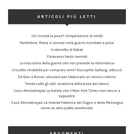
ARTICOLI PIÙ LETTI
Chi ricorda la pace? Un'operazione di verità
Pantelleria: l'Italia si arruola nella guerra mondiale a pezzi
Il rubinetto di Rabat
C'eravamo tanto riarmati
La macchina della guerra che non prevede la retromarcia
Crosetto v'indebita per comprare armi? Riscoprite Galtung, adesso!
Da Kiev a Roma, istruzioni per fabbricare un nemico interno
Trenta volte gli utili: anatomia della bolla del riarmo
Caso Ahmadinejad. La bufala che il New York Times non riesce a
seppellire
Caso Ahmadinejad. La Grande Fabbrica del Sogno e della Menzogna
serve un altro piatto avvelenato
ARGOMENTI