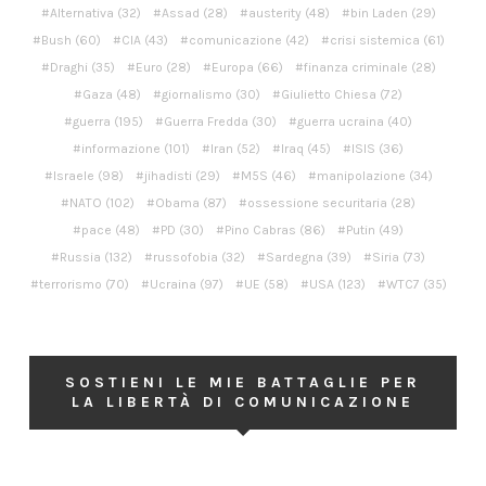
Alternativa
(32)
Assad
(28)
austerity
(48)
bin Laden
(29)
Bush
(60)
CIA
(43)
comunicazione
(42)
crisi sistemica
(61)
Draghi
(35)
Euro
(28)
Europa
(66)
finanza criminale
(28)
Gaza
(48)
giornalismo
(30)
Giulietto Chiesa
(72)
guerra
(195)
Guerra Fredda
(30)
guerra ucraina
(40)
informazione
(101)
Iran
(52)
Iraq
(45)
ISIS
(36)
Israele
(98)
jihadisti
(29)
M5S
(46)
manipolazione
(34)
NATO
(102)
Obama
(87)
ossessione securitaria
(28)
pace
(48)
PD
(30)
Pino Cabras
(86)
Putin
(49)
Russia
(132)
russofobia
(32)
Sardegna
(39)
Siria
(73)
terrorismo
(70)
Ucraina
(97)
UE
(58)
USA
(123)
WTC7
(35)
SOSTIENI LE MIE BATTAGLIE PER
LA LIBERTÀ DI COMUNICAZIONE