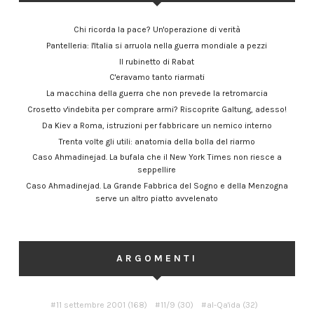
Chi ricorda la pace? Un'operazione di verità
Pantelleria: l'Italia si arruola nella guerra mondiale a pezzi
Il rubinetto di Rabat
C'eravamo tanto riarmati
La macchina della guerra che non prevede la retromarcia
Crosetto v'indebita per comprare armi? Riscoprite Galtung, adesso!
Da Kiev a Roma, istruzioni per fabbricare un nemico interno
Trenta volte gli utili: anatomia della bolla del riarmo
Caso Ahmadinejad. La bufala che il New York Times non riesce a
seppellire
Caso Ahmadinejad. La Grande Fabbrica del Sogno e della Menzogna
serve un altro piatto avvelenato
ARGOMENTI
11 settembre 2001
(168)
11/9
(30)
al-Qa'ida
(32)