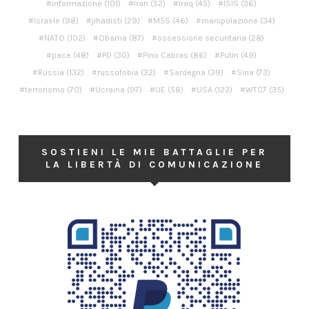
informazione
(101)
Iran
(52)
Iraq
(45)
ISIS
(36)
Israele
(98)
jihadisti
(29)
M5S
(46)
manipolazione
(34)
NATO
(102)
Obama
(87)
ossessione securitaria
(28)
pace
(48)
PD
(30)
Pino Cabras
(86)
Putin
(49)
Russia
(132)
russofobia
(32)
Sardegna
(39)
Siria
(73)
terrorismo
(70)
Ucraina
(97)
UE
(58)
USA
(123)
WTC7
(35)
SOSTIENI LE MIE BATTAGLIE PER
LA LIBERTÀ DI COMUNICAZIONE