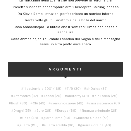
La macchina della guerra che non prevede la retromarcia
Crosetto v'indebita per comprare armi? Riscoprite Galtung, adesso!
Da Kiev a Roma, istruzioni per fabbricare un nemico interno
Trenta volte gli utili: anatomia della bolla del riarmo
Caso Ahmadinejad. La bufala che il New York Times non riesce a
seppellire
Caso Ahmadinejad. La Grande Fabbrica del Sogno e della Menzogna
serve un altro piatto avvelenato
ARGOMENTI
11 settembre 2001
(168)
11/9
(30)
al-Qa'ida
(32)
Alternativa
(32)
Assad
(28)
austerity
(48)
bin Laden
(29)
Bush
(60)
CIA
(43)
comunicazione
(42)
crisi sistemica
(61)
Draghi
(35)
Euro
(28)
Europa
(66)
finanza criminale
(28)
Gaza
(48)
giornalismo
(30)
Giulietto Chiesa
(72)
guerra
(195)
Guerra Fredda
(30)
guerra ucraina
(40)