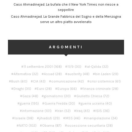
Caso Ahmadinejad. La bufala che il New York Times non riesce a
seppellire
Caso Ahmadinejad. La Grande Fabbrica del Sogno e della Menzogna
serve un altro piatto avvelenato
ARGOMENTI
11 settembre 2001
(168)
11/9
(30)
al-Qa'ida
(32)
Alternativa
(32)
Assad
(28)
austerity
(48)
bin Laden
(29)
Bush
(60)
CIA
(43)
comunicazione
(42)
crisi sistemica
(61)
Draghi
(35)
Euro
(28)
Europa
(66)
finanza criminale
(28)
Gaza
(48)
giornalismo
(30)
Giulietto Chiesa
(72)
guerra
(195)
Guerra Fredda
(30)
guerra ucraina
(40)
informazione
(101)
Iran
(52)
Iraq
(45)
ISIS
(36)
Israele
(98)
jihadisti
(29)
M5S
(46)
manipolazione
(34)
NATO
(102)
Obama
(87)
ossessione securitaria
(28)