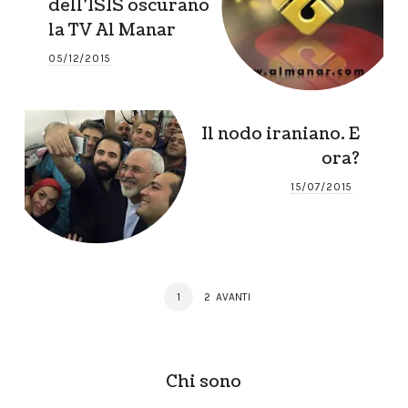
dell’ISIS oscurano
la TV Al Manar
05/12/2015
Il nodo iraniano. E
ora?
15/07/2015
Posts
PAGE
PAGE
1
2
AVANTI
navigation
Chi sono