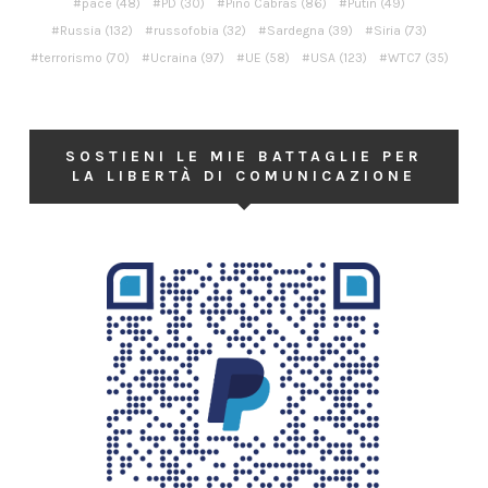
pace
(48)
PD
(30)
Pino Cabras
(86)
Putin
(49)
Russia
(132)
russofobia
(32)
Sardegna
(39)
Siria
(73)
terrorismo
(70)
Ucraina
(97)
UE
(58)
USA
(123)
WTC7
(35)
SOSTIENI LE MIE BATTAGLIE PER
LA LIBERTÀ DI COMUNICAZIONE