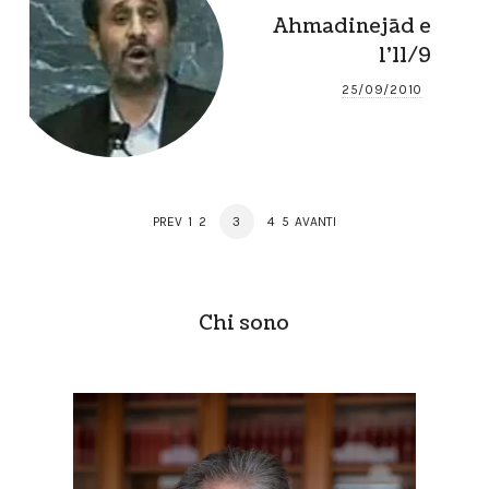
Ahmadinejād e
l’11/9
25/09/2010
Posts
PAGE
PAGE
PAGE
PAGE
PAGE
PREV
1
2
3
4
5
AVANTI
navigation
Chi sono