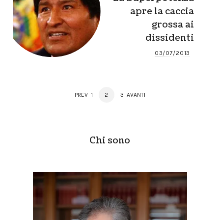
apre la caccia
grossa ai
dissidenti
03/07/2013
Posts
PAGE
PAGE
PAGE
PREV
1
2
3
AVANTI
navigation
Chi sono