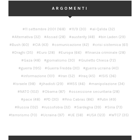
ARGOMENTI
11 settembre 2001
(168)
11/9
(30)
al-Qa'ida
(32)
Alternativa
(32)
Assad
(28)
austerity
(48)
bin Laden
(29)
Bush
(60)
CIA
(43)
comunicazione
(42)
crisi sistemica
(61)
Draghi
(35)
Euro
(28)
Europa
(66)
finanza criminale
(28)
Gaza
(48)
giornalismo
(30)
Giulietto Chiesa
(72)
guerra
(195)
Guerra Fredda
(30)
guerra ucraina
(40)
informazione
(101)
Iran
(52)
Iraq
(45)
ISIS
(36)
Israele
(98)
jihadisti
(29)
M5S
(46)
manipolazione
(34)
NATO
(102)
Obama
(87)
ossessione securitaria
(28)
pace
(48)
PD
(30)
Pino Cabras
(86)
Putin
(49)
Russia
(132)
russofobia
(32)
Sardegna
(39)
Siria
(73)
terrorismo
(70)
Ucraina
(97)
UE
(58)
USA
(123)
WTC7
(35)