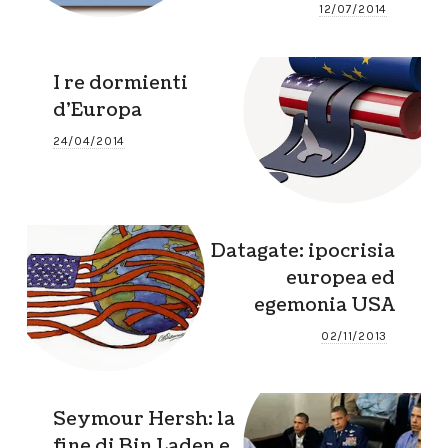
12/07/2014
I re dormienti
d’Europa
24/04/2014
Datagate: ipocrisia
europea ed
egemonia USA
02/11/2013
Seymour Hersh: la
fine di Bin Laden e