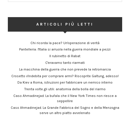
ARTICOLI PIÙ LETTI
Chi ricorda la pace? Un'operazione di verità
Pantelleria: l'Italia si arruola nella guerra mondiale a pezzi
Il rubinetto di Rabat
C'eravamo tanto riarmati
La macchina della guerra che non prevede la retromarcia
Crosetto v'indebita per comprare armi? Riscoprite Galtung, adesso!
Da Kiev a Roma, istruzioni per fabbricare un nemico interno
Trenta volte gli utili: anatomia della bolla del riarmo
Caso Ahmadinejad. La bufala che il New York Times non riesce a
seppellire
Caso Ahmadinejad. La Grande Fabbrica del Sogno e della Menzogna
serve un altro piatto avvelenato