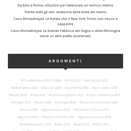
Da Kiev a Roma, istruzioni per fabbricare un nemico interno
Trenta volte gli utili: anatomia della bolla del riarmo
Caso Ahmadinejad. La bufala che il New York Times non riesce a
seppellire
Caso Ahmadinejad. La Grande Fabbrica del Sogno e della Menzogna
serve un altro piatto avvelenato
ARGOMENTI
11 settembre 2001
(168)
11/9
(30)
al-Qa'ida
(32)
Alternativa
(32)
Assad
(28)
austerity
(48)
bin Laden
(29)
Bush
(60)
CIA
(43)
comunicazione
(42)
crisi sistemica
(61)
Draghi
(35)
Euro
(28)
Europa
(66)
finanza criminale
(28)
Gaza
(48)
giornalismo
(30)
Giulietto Chiesa
(72)
guerra
(195)
Guerra Fredda
(30)
guerra ucraina
(40)
informazione
(101)
Iran
(52)
Iraq
(45)
ISIS
(36)