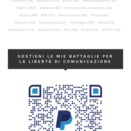
Israele
(98)
jihadisti
(29)
M5S
(46)
manipolazione
(34)
NATO
(102)
Obama
(87)
ossessione securitaria
(28)
pace
(48)
PD
(30)
Pino Cabras
(86)
Putin
(49)
Russia
(132)
russofobia
(32)
Sardegna
(39)
Siria
(73)
terrorismo
(70)
Ucraina
(97)
UE
(58)
USA
(123)
WTC7
(35)
SOSTIENI LE MIE BATTAGLIE PER
LA LIBERTÀ DI COMUNICAZIONE